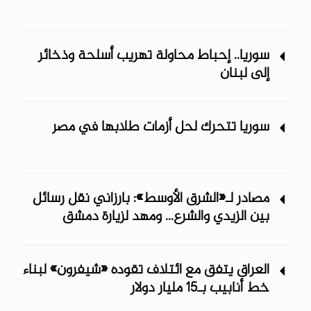
سوريا.. إحباط محاولة تهريب أسلحة وذخائر
إلى لبنان
سوريا تتحرك لحل أزمات طلابها في مصر
مصادر لـ«الشرق الأوسط»: بارزاني نقل رسائل
بين الزيدي والشرع... ومهد لزيارة دمشق
العراق يتفق مع ائتلاف تقوده «شيفرون» لبناء
خط أنابيب بـ15 مليار دولار