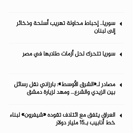
سوريا.. إحباط محاولة تهريب أسلحة وذخائر
إلى لبنان
سوريا تتحرك لحل أزمات طلابها في مصر
مصادر لـ«الشرق الأوسط»: بارزاني نقل رسائل
بين الزيدي والشرع... ومهد لزيارة دمشق
العراق يتفق مع ائتلاف تقوده «شيفرون» لبناء
خط أنابيب بـ15 مليار دولار