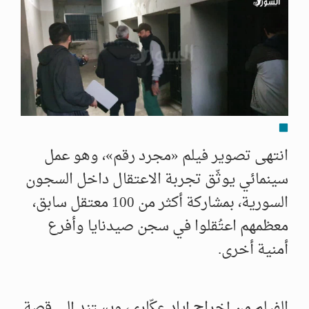
انتهى تصوير فيلم «مجرد رقم»، وهو عمل
سينمائي يوثّق تجربة الاعتقال داخل السجون
السورية، بمشاركة أكثر من 100 معتقل سابق،
معظمهم اعتُقلوا في سجن صيدنايا وأفرع
أمنية أخرى.
الفيلم من إخراج إياد عكّاري، ويستند إلى قصة