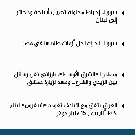
سوريا.. إحباط محاولة تهريب أسلحة وذخائر
إلى لبنان
سوريا تتحرك لحل أزمات طلابها في مصر
مصادر لـ«الشرق الأوسط»: بارزاني نقل رسائل
بين الزيدي والشرع... ومهد لزيارة دمشق
العراق يتفق مع ائتلاف تقوده «شيفرون» لبناء
خط أنابيب بـ15 مليار دولار