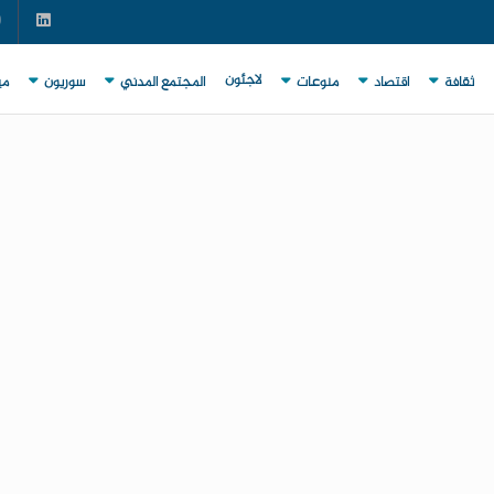
لاجئون
ثقافة
اقتصاد
منوعات
المجتمع المدني
سوريون
مي