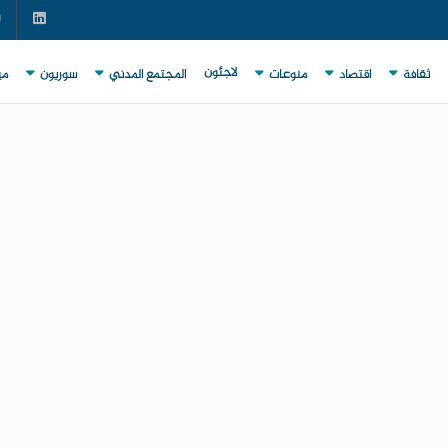
لاجئون
ثقافة
اقتصاد
منوعات
المجتمع المدني
سوريون
مي