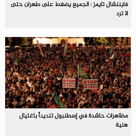
فايننشال تايمز : الجميع يضغط على طهران حتى
لا ترد
مظاهرات حاشدة في إسطنبول تنديداً باغتيال
هنية