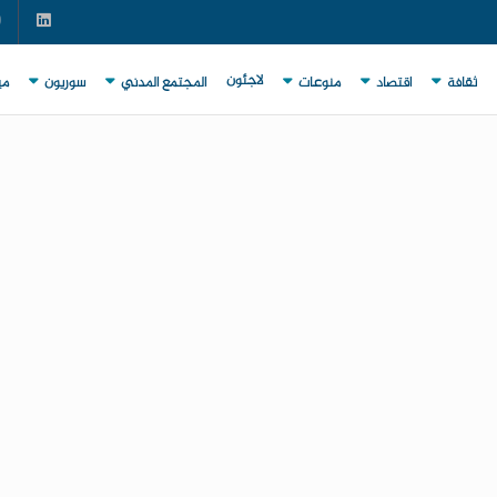
لاجئون
ثقافة
اقتصاد
منوعات
المجتمع المدني
سوريون
مي