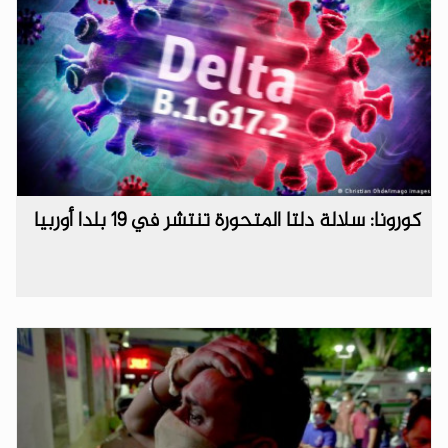
كورونا: سلالة دلتا المتحورة تنتشر في 19 بلدا أوربيا