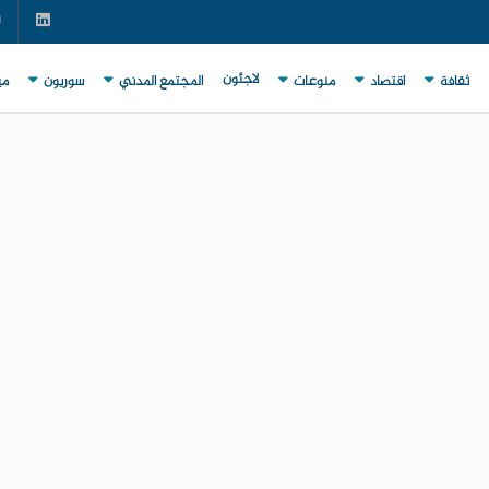
لاجئون
ثقافة
اقتصاد
منوعات
المجتمع المدني
سوريون
مي