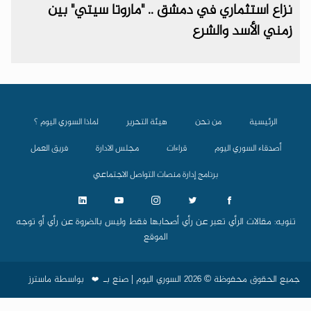
نزاع استثماري في دمشق .. "ماروتا سيتي" بين
زمني الأسد والشرع
الرئيسية
من نحن
هيئة التحرير
لماذا السوري اليوم ؟
أصدقاء السوري اليوم
قراءات
مجلس الادارة
فريق العمل
برنامج إدارة منصات التواصل الاجتماعي
تنويه: مقالات الرأي تعبر عن رأي أصحابها فقط وليس بالضروة عن رأي أو توجه
الموقع
جميع الحقوق محفوظة © 2026 السوري اليوم | صنع بـ
بواسطة
ماسترز
❤️