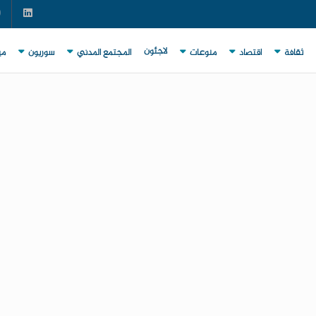
لاجئون
ثقافة
اقتصاد
منوعات
المجتمع المدني
سوريون
مي