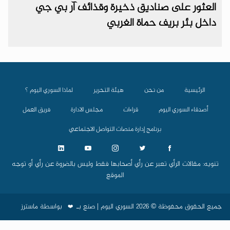
العثور على صناديق ذخيرة وقذائف آر بي جي
داخل بئر بريف حماة الغربي
الرئيسية
من نحن
هيئة التحرير
لماذا السوري اليوم ؟
أصدقاء السوري اليوم
قراءات
مجلس الادارة
فريق العمل
برنامج إدارة منصات التواصل الاجتماعي
تنويه: مقالات الرأي تعبر عن رأي أصحابها فقط وليس بالضروة عن رأي أو توجه
الموقع
جميع الحقوق محفوظة © 2026 السوري اليوم | صنع بـ
بواسطة
ماسترز
❤️