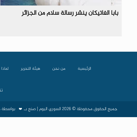
بابا الفاتيكان ينشر رسالة سلام من الجزائر
الرئيسية
من نحن
هيئة التحرير
لماذا 
تن
جميع الحقوق محفوظة © 2026 السوري اليوم | صنع بـ
❤️
بواسطة
م