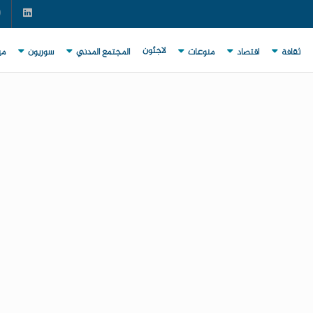
لاجئون
ثقافة
اقتصاد
منوعات
المجتمع المدني
سوريون
مي