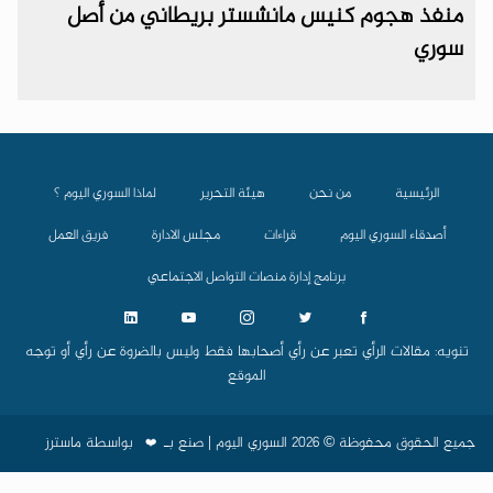
منفذ هجوم كنيس مانشستر بريطاني من أصل
سوري
الرئيسية
من نحن
هيئة التحرير
لماذا السوري اليوم ؟
أصدقاء السوري اليوم
قراءات
مجلس الادارة
فريق العمل
برنامج إدارة منصات التواصل الاجتماعي
تنويه: مقالات الرأي تعبر عن رأي أصحابها فقط وليس بالضروة عن رأي أو توجه
الموقع
جميع الحقوق محفوظة © 2026 السوري اليوم | صنع بـ
بواسطة
ماسترز
❤️