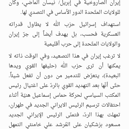
إيران الصاروخية في إبريل/ نيسان الماضي، وكان
للولايات المتّحدة الدور الأساس في التصدي لها.
استهداف إسرائيل حزب الله لا يطاول قدراته
العسكرية فحسب، بل يهدف أيضاً إلى جرّ إيران
والولايات المتّحدة إلى حرب أقليمية
لا ترغب إيران في هذا التصعيد، وفي الوقت ذاته لا
يمكنها أن ترى حزب الله (حليفها القوي ويدها
البعيدة)، يتعرّض للتدمير من دون أن تفعل شيئاً.
حتّى أنّها بعد التهديد القوي بالردّ على اغتيال رئيس
المكتب السياسي لحركة حماس إسماعيل هنيّة أثناء
احتفالات ترسيم الرئيس الايراني الجديد في طهران،
تمهلت بهذا الردّ، فتمنّى الرئيس الإيراني الجديد
مسعود بزشكيان على المُرشد علي خامنئي التمهل