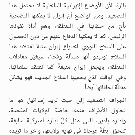
بالردّ، لأنّ الأوضاع الإيرانية الداخلية لا تحتمل هذا
التصعيد. ومن الواضح أنّ إيران لا يمكنها التضحية
بأيّ من حلفائها في المنطقة، وهم أداة نفوذها
الرئيس، كما لا يمكنها الدفاع عنهم من دون الحصول
على السلاح النووي. اختراق إيران عتبة امتلاك هذا
السلاح (ويبدو أنها مسألة وقت)، سيغيّر معادلات
المنطقة، ويجعل إيران منيعةً كما تعتقد سلطاتها.
وفي الوقت الذي يحميها السلاح الجديد، فهو يشكل
مظلّة لحلفائها أيضاً.
انجراف التصعيد إلى حيث تريد إسرائيل هو ما
تحاول الأطراف منعه، خاصّة الولايات المتّحدة،
وإدارة بادين، التي مثل كلّ إدارة أميركية سابقة،
تتحوّل بطّةً عرجاءَ في نهاية ولايتها، وآخر ما تريده