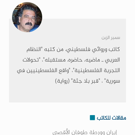
سمير الزبن
كاتب وروائي فلسطيني، من كتبه "النظام
العربي ـ ماضيه، حاضره، مستقبله"، "تحولات
التجربة الفلسطينية"، "واقع الفلسطينيين في
سورية" ، "قبر بلا جثة" (رواية)
مقالات للكاتب
إيران وورطة طوفان الأقصى