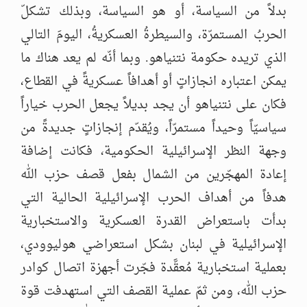
بدلاً من السياسة، أو هو السياسة، وبذلك تشكلّ
الحربُ المستمرّة، والسيطرةُ العسكريةُ، اليومَ التالي
الذي تريده حكومة نتنياهو. وبما أنّه لم يعد هناك ما
يمكن اعتباره انجازاتٍ أو أهدافاً عسكريةً في القطاع،
فكان على نتنياهو أن يجد بديلاً يجعل الحرب خياراً
سياسيّاً وحيداً مستمرّاً، ويُقدّم إنجازاتٍ جديدةً من
وجهة النظر الإسرائيلية الحكومية، فكانت إضافة
إعادة المهجّرين من الشمال بفعل قصف حزب الله
هدفاً من أهداف الحرب الإسرائيلية الحالية التي
بدأت باستعراض القدرة العسكرية والاستخبارية
الإسرائيلية في لبنان بشكل استعراضي هوليوودي،
بعملية استخبارية مُعقَّدة فجّرت أجهزة اتصال كوادر
حزب الله، ومن ثمّ عملية القصف التي استهدفت قوة