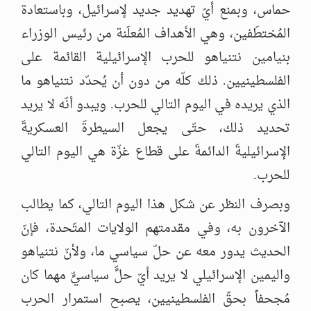
حماس، وبمنع أيّ تهديد جديد لإسرائيل، وباستعادة
المُختطَفين، وهي الأهداف المُعلَنة من رئيس الوزراء
بنيامين نتنياهو للحرب الإسرائيلية القائمة على
الفلسطينيين. ذلك كلّه من دون أن يُحدّد نتنياهو ما
الذي يريده في اليوم التالي للحرب. ويبدو أنّه لا يريد
تحديد ذلك، حتّى يجعل السيطرةَ العسكريةَ
الإسرائيليةَ الدائمةَ على قطاع غزّة هي اليوم التالي
للحرب.
وبصرف النظر عن شكل هذا اليوم التالي، كما يطالب
الآخرون به، وفي مقدمتهم الولايات المتّحدة، فإنّ
الحديث يدور معه عن حلّ سياسي ما، ولأنّ نتنياهو
واليمين الإسرائيلي لا يريد أيّ حلٍّ سياسيٍّ مهما كان
مُجحفاً بحقّ الفلسطينيين، يصبح استمرار الحرب