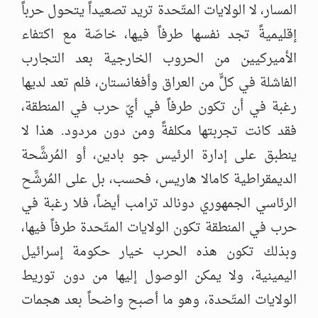
المسار، لا الولايات المتّحدة تريد تصعيداً يتحول حرباً
إقليميةً تجد نفسها طرفاً فيها، خاصّة مع اكتفاء
الأميركيين من الحروب الخارجية بعد التجارب
الفاشلة في كلٍّ من العراق وأفغانستان، فلم تعد لديها
رغبة في أن تكون طرفاً في أيّ حرب في المنطقة،
فقد كانت تجربتها مكلفةً ومن دون مردود. هذا لا
ينطبق على إدارة الرئيس جو بادين، أو المُرشَّحة
الديمقراطية كامالا هاريس، فحسب، بل على المُرشَّح
الرئاسي الجمهوري دونالد ترامب أيضاً، فلا رغبة في
حرب في المنطقة تكون الولايات المتّحدة طرفاً فيها،
وبذلك تكون هذه الحرب خيار حكومة إسرائيل
اليمينية، ولا يمكن الوصول إليها من دون توريط
الولايات المتّحدة، وهو ما أصبح واضحاً بعد هجمات