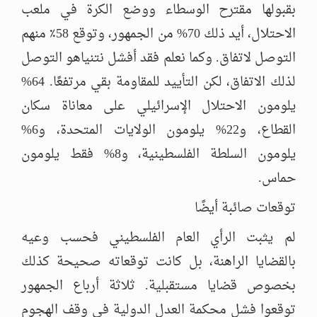
بقبولها مقترح الوسطاء ووضع الكرة في ملعب
الاحتلال، أيد ذلك 70% من الجمهور، وتوقع 58٪ منهم
التوصل لاتفاق. وكما نعلم فقد أفشل نتنياهو التوصل
لذلك الاتفاق، لكن التأييد للمقاومة بقي مرتفعًا. 64%
يلومون الاحتلال الإسرائيلي على معاناة سكان
القطاع، و22% يلومون الولايات المتحدة، و6%
يلومون السلطة الفلسطينية، و8% فقط يلومون
حماس.
توقعات صائبة أيضًا
لم يثبت الرأي العام الفلسطيني فحسب وعيه
بالقضايا الراهنة، بل كانت توقعاته صحيحة كذلك
بخصوص قضايا مستقبلية. ثلاثة أرباع الجمهور
توقعوا فشل محكمة العدل الدولية في وقف الهجوم