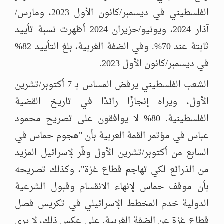
الفلسطيني في ديسمبر/كانون الأول 2023، ومارس/
آذار 2024، ويونيو/حزيران 2024 أظهرت نسبة تأييد
ثابتة عند 70%. وفي الضفة الغربية، بلغ التأييد 82%
في ديسمبر/كانون الأول 2023.
الشعب الفلسطيني يرفض المساس بـ 7 أكتوبر/تشرين
الأول، ويراه إنجازًا رائدًا في تاريخ القضية
الفلسطينية. 80% لا يوافقون على تصريح محمود
عباس في مؤتمر القمة العربية بأن "هجوم حماس في
السابع من أكتوبر/تشرين الأول وفّر لإسرائيل المزيد
من الذرائع لكي تهاجم قطاع غزة"، وكذلك تصريحه
بأن موقف حماس لإنهاء الانقسام وقبول الشرعية
الدولية خدم المخطط الإسرائيلي في تكريس فصل
قطاع غزة عن الضفة الغربية. على عكس ذلك، لا يرى