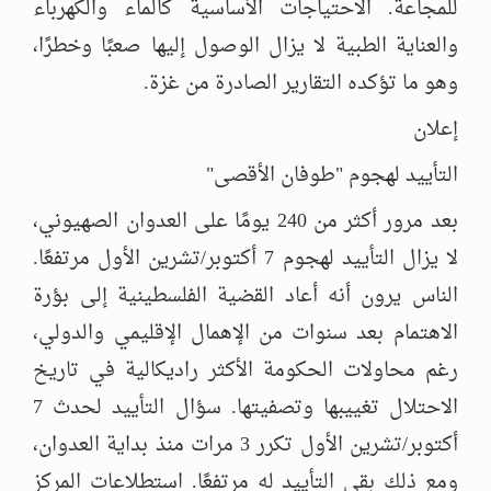
للمجاعة. الاحتياجات الأساسية كالماء والكهرباء
والعناية الطبية لا يزال الوصول إليها صعبًا وخطرًا،
وهو ما تؤكده التقارير الصادرة من غزة.
إعلان
التأييد لهجوم "طوفان الأقصى"
بعد مرور أكثر من 240 يومًا على العدوان الصهيوني،
لا يزال التأييد لهجوم 7 أكتوبر/تشرين الأول مرتفعًا.
الناس يرون أنه أعاد القضية الفلسطينية إلى بؤرة
الاهتمام بعد سنوات من الإهمال الإقليمي والدولي،
رغم محاولات الحكومة الأكثر راديكالية في تاريخ
الاحتلال تغييبها وتصفيتها. سؤال التأييد لحدث 7
أكتوبر/تشرين الأول تكرر 3 مرات منذ بداية العدوان،
ومع ذلك بقي التأييد له مرتفعًا. استطلاعات المركز