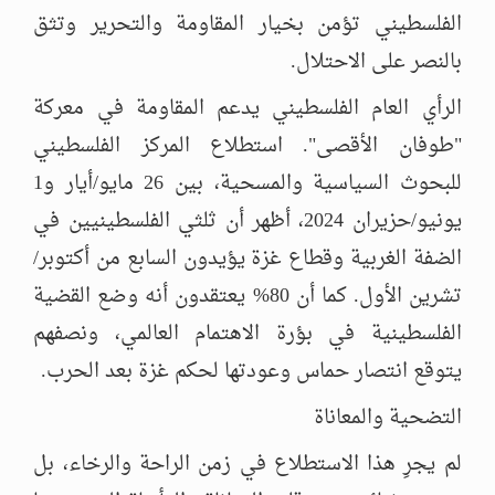
الفلسطيني تؤمن بخيار المقاومة والتحرير وتثق
بالنصر على الاحتلال.
الرأي العام الفلسطيني يدعم المقاومة في معركة
"طوفان الأقصى". استطلاع المركز الفلسطيني
للبحوث السياسية والمسحية، بين 26 مايو/أيار و1
يونيو/حزيران 2024، أظهر أن ثلثي الفلسطينيين في
الضفة الغربية وقطاع غزة يؤيدون السابع من أكتوبر/
تشرين الأول. كما أن 80% يعتقدون أنه وضع القضية
الفلسطينية في بؤرة الاهتمام العالمي، ونصفهم
يتوقع انتصار حماس وعودتها لحكم غزة بعد الحرب.
التضحية والمعاناة
لم يجرِ هذا الاستطلاع في زمن الراحة والرخاء، بل