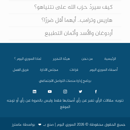
كيف سيردّ حزب الله على نتنياهو؟
هاريس وترامب.. أيهما أقل ضررًا؟
أردوغان والأسد وأثمان التطبيع
الرئيسية
من نحن
هيئة التحرير
لماذا السوري اليوم ؟
أصدقاء السوري اليوم
قراءات
مجلس الادارة
فريق العمل
برنامج إدارة منصات التواصل الاجتماعي
تنويه: مقالات الرأي تعبر عن رأي أصحابها فقط وليس بالضروة عن رأي أو توجه
الموقع
جميع الحقوق محفوظة © 2026 السوري اليوم | صنع بـ
بواسطة
ماسترز
❤️