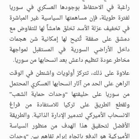
راغبة في الاحتفاظ بوجودها العسكري في سوريا
لفترة طويلة، فإن مساهمتها السياسية غير المباشرة
في تخفيف عزلة الأسد تخلق هامشاً لها للتفاوض مع
دمشق على صفقة تُتيح لها إمكانية شن هجمات
داخل الأراضي السورية في المستقبل لمواجهة
مخاطر عودة تنظيم داعش بعد انسحابها من سوريا.
علاوة على ذلك، تتركز أولويات واشنطن في الوقت
الراهن على الحد من آثار انسحابها العسكري المحتمل
من سوريا على حليفتها “وحدات حماية الشعب”
ولقطع الطريق على تركيا للاستفادة من فراغ
الانسحاب الأميركي لتدمير الإدارة الذاتية. والطريقة
الأفضل لتحقيق هذا الهدف من منظور السياسة
الأميركية هو الدفع باتجاه إبرام تفاهم بين “وحدات