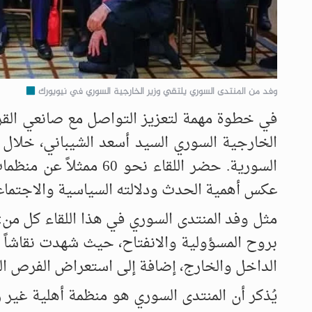
وفد من المنتدى السوري يلتقي وزير الخارجية السوري في نيويورك
في خطوة مهمة لتعزيز التواصل مع صانعي القر
الخارجية السوري السيد أسعد الشيباني، خلال 
السورية. حضر اللقاء ن
عكس أهمية الحدث ودلالته السياسية والاجتماع
مثل وفد المنتدى السوري في هذا اللقاء كل من:
بروح المسؤولية والانفتاح، حيث شهدت نقاشاً ج
الداخل والخارج، إضافة إلى استعراض الفرص الم
يُذكر أن المنتدى السوري هو منظمة أهلية غير