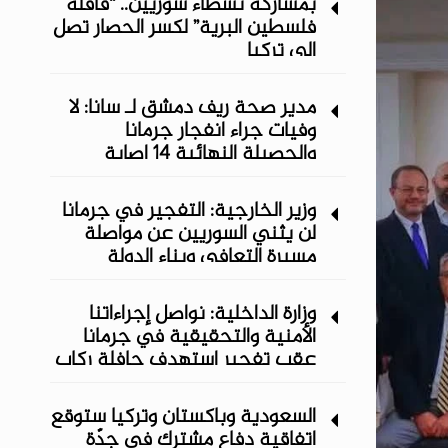
بمشاركة نشطاء سوريين.. “قافلة
فلسطين البرية” لكسر الحصار تصل
إلى تركيا
مدير صحة ريف دمشق لـ سانا: لا
وفيات جراء انفجار جرمانا
والحصيلة النهائية 14 إصابة
وزير الخارجية: التفجير في جرمانا
لن يثني السوريين عن مواصلة
مسيرة التعافي وبناء الدولة
وزارة الداخلية: نواصل إجراءاتنا
الأمنية والتحقيقية في جرمانا
عقب تفجير استهدف حافلة ركاب
السعودية وباكستان وتركيا ستوقع
اتفاقية دفاع مشترك في جدّة