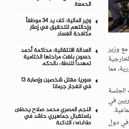
الجمعة
وزير المالية: كف يد 34 موظفاً
وإحالتهم للتحقيق في إطار
مكافحة الفساد
مع وزير
العدالة الانتقالية: محاكمة أحمد
حسون بلغت مراحلها الختامية
لخارجية
تمهيداً للنطق بالحكم
سورية، مما
سوريا: مقتل شخصين وإصابة 13
في انفجار جرمانا
 الجلسة
ريين في
النجم المصري محمد صلاح يحظى
اعية.
باستقبال جماهيري حاشد في
وفي دول
طرابزون التركية