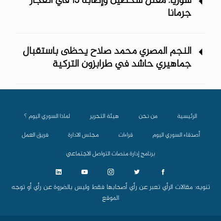
سوريا: مقتل شخصين وإصابة 13 في انفجار
جرمانا
النجم المصري محمد صلاح يحظى باستقبال
جماهيري حاشد في طرابزون التركية
الرئيسية
من نحن
هيئة التحرير
لماذا السوري اليوم ؟
أصدقاء السوري اليوم
قراءات
مجلس الادارة
فريق العمل
برنامج إدارة منصات التواصل الاجتماعي
تنويه: مقالات الرأي تعبر عن رأي أصحابها فقط وليس بالضروة عن رأي أو توجه
الموقع