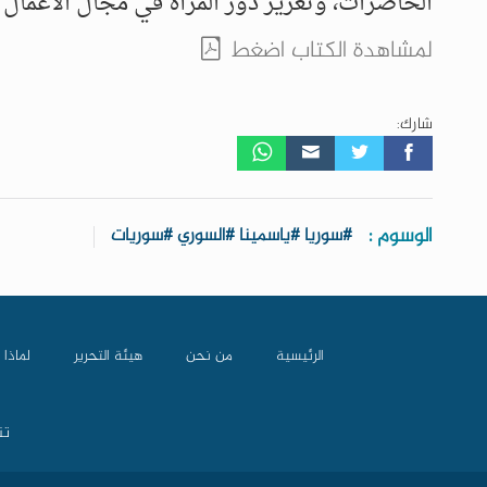
الحاضرات، وتعزيز دور المرأة في مجال الأعمال 
لمشاهدة الكتاب اضغط
شارك:
الوسوم :
#سوريا #ياسمينا #السوري #سوريات
الرئيسية
من نحن
هيئة التحرير
لماذا 
تن