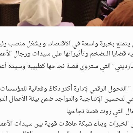
ذي يتمتع بخبرة واسعة في الاقتصاد، و يشغل منصب رئ
 قضايا التضخم وتأثيراتها على سيدات ورجال الأعما
مارديني" التي ستروي قصة نجاحها كطبيبة وسيدة أعما
التحول الرقمي لإدارة أكثر ذكاءً وفعالية للمؤسسات"
مي لتحسين الإنتاجية والتواجد ضمن بيئة الأعمال التر
مال التي روت قصة نجاحها
ل الخبرات وبناء شبكة علاقات قوية بين سيدات الأعم