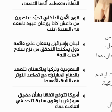
الدولي وتعظيم أثرها التنموي
قوى الأمن الداخلي تحيّد عنصرين
من داعش كانا يزرعان عبوة ناسفة
في السيدة زينب
يس
لبنان وإسرائيل يتفقان على قائمة
ل.
دول يمكنها التحقق من نزع سلاح
«حزب الله»
ل، مما
السعودية وتركيا وباكستان تتعهد
، ليقدم
بالدفاع المشترك مع تصاعد التوتر
في الشرق الأوسط
كية.
أمريكا تتوقع اتفاقا بشأن مضيق
هرمز قريبا وقوى سنية تتحد في
ال
اتفاقية دفاع