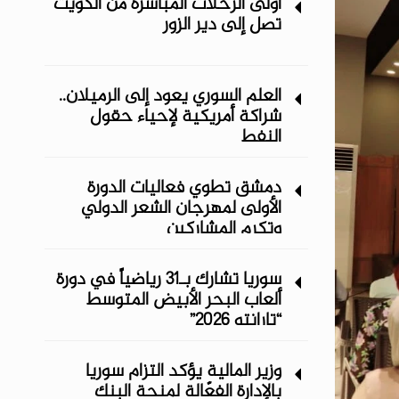
أولى الرحلات المباشرة من الكويت
تصل إلى دير الزور
العلم السوري يعود إلى الرميلان..
شراكة أمريكية لإحياء حقول
النفط
دمشق تطوي فعاليات الدورة
الأولى لمهرجان الشعر الدولي
وتكرم المشاركين
سوريا تشارك بـ31 رياضياً في دورة
ألعاب البحر الأبيض المتوسط
“تارانتو 2026”
وزير المالية يؤكد التزام سوريا
بالإدارة الفعّالة لمنحة البنك