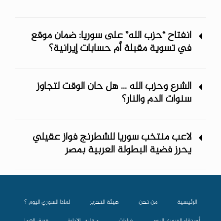
انفتاح “حزب الله” على سوريا: ضمان موقع
في تسوية مقبلة أم حسابات إيرانية؟
الشرع وحزب الله ... هل حان الوقت لتجاوز
سنوات الدم والنار؟
لاعب منتخب سوريا للشطرنج فواز عقيلي
يحرز فضية البطولة العربية بمصر
الرئيسية
من نحن
هيئة التحرير
لماذا السوري اليوم ؟
أصدقاء السوري اليوم
قراءات
مجلس الادارة
فريق العمل