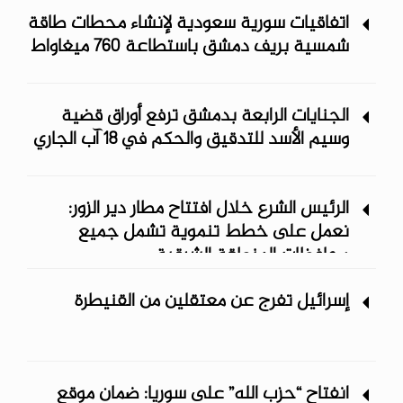
اتفاقيات سورية سعودية لإنشاء محطات طاقة
شمسية ‏بريف دمشق باستطاعة 760 ميغاواط
الجنايات الرابعة بدمشق ترفع أوراق قضية
وسيم الأسد للتدقيق والحكم في 18 آب الجاري
الرئيس الشرع خلال افتتاح مطار دير الزور:
نعمل على خطط تنموية تشمل جميع
محافظات المنطقة الشرقية
إسرائيل تفرج عن معتقلين من القنيطرة
انفتاح “حزب الله” على سوريا: ضمان موقع