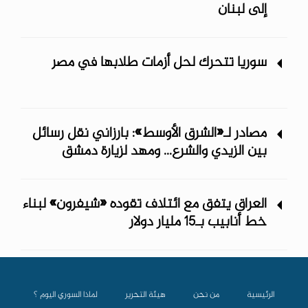
إلى لبنان
سوريا تتحرك لحل أزمات طلابها في مصر
مصادر لـ«الشرق الأوسط»: بارزاني نقل رسائل
بين الزيدي والشرع... ومهد لزيارة دمشق
العراق يتفق مع ائتلاف تقوده «شيفرون» لبناء
خط أنابيب بـ15 مليار دولار
الرئيسية
من نحن
هيئة التحرير
لماذا السوري اليوم ؟