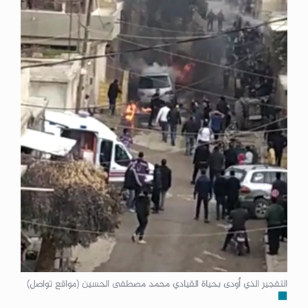
التفجير الذي أودى بحياة القيادي محمد مصطفى الحسين (مواقع تواصل)