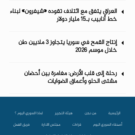
العراق يتفق مع ائتلاف تقوده «شيفرون» لبناء
خط أنابيب بـ15 مليار دولار
إنتاج القمح في سوريا يتجاوز 3 ملايين طن
خلال موسم 2026
رحلة إلى قلب الأرض: مغامرة بين أحضان
مشتى الحلو وأعماق الضوايات
الرئيسية
من نحن
هيئة التحرير
لماذا السوري اليوم ؟
أصدقاء السوري اليوم
قراءات
مجلس الادارة
فريق العمل