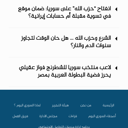
انفتاح “حزب الله” على سوريا: ضمان موقع
في تسوية مقبلة أم حسابات إيرانية؟
الشرع وحزب الله ... هل حان الوقت لتجاوز
سنوات الدم والنار؟
لاعب منتخب سوريا للشطرنج فواز عقيلي
يحرز فضية البطولة العربية بمصر
الرئيسية
من نحن
هيئة التحرير
لماذا السوري اليوم ؟
أصدقاء السوري اليوم
قراءات
مجلس الادارة
فريق العمل
برنامج إدارة منصات التواصل الاجتماعي