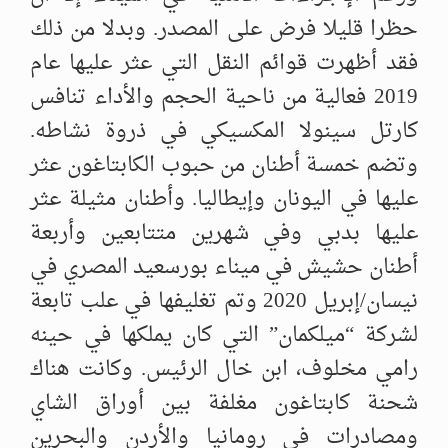
حظرا قليلا فرض على المصدر. وبدلا من ذلك
فقد أظهرت قوائم النقل التي عثر عليها عام
2019 فعالية من ناحية الحجم والأداء تنافس
كارتل سينولا المكسيكي في ذروة نشاطه.
وتضم خمسة أطنان من حبوب الكابتاغون عثر
عليها في اليونان وإيطاليا. وأطنان مثيلة عثر
عليها بدبي وفي شهرين متتابعين وأربعة
أطنان حشيش في ميناء بورسعيد المصري في
نيسان/إبريل 2020 وتم تغليفها في علب تابعة
لشركة “ميلكمان” التي كان يملكها في حينه
رامي مخلوف، ابن خال الرئيس. وكانت هناك
شحنة كابتاغون مغلفة بين أوراق الشاي
ومصادرات في رومانيا والأردن والبحرين