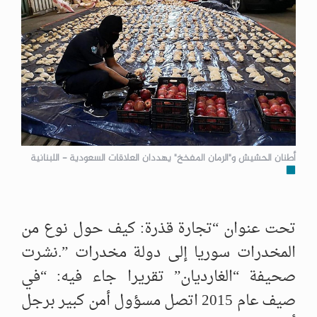
أطنان الحشيش و"الرمان المفخخ" يهددان العلاقات السعودية - اللبنانية
تحت عنوان “تجارة قذرة: كيف حول نوع من
المخدرات سوريا إلى دولة مخدرات ”.نشرت
صحيفة “الغارديان” تقريرا جاء فيه: “في
صيف عام 2015 اتصل مسؤول أمن كبير برجل