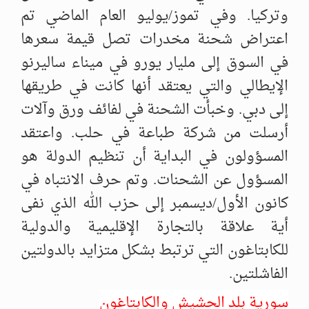
وتركيا. وفي تموز/يوليو العام الماضي تم
اعتراض شحنة مخدرات تصل قيمة سعرها
في السوق إلى مليار يورو في ميناء ساليرنو
الإيطالي والتي يعتقد أنها كانت في طريقها
إلى دبي. وخبأت الشحنة في لفائف ورق وآلات
أرسلت من شركة طباعة في حلب. واعتقد
المسؤولون في البداية أن تنظيم الدولة هو
المسؤول عن الشحنات. وتم حرف الانتباه في
كانون الأول/ديسمبر إلى حزب الله الذي نفى
أية علاقة بالتجارة الإقليمية والدولية
للكابتاغون التي ترتبط بشكل متزايد بالدولتين
الفاشلتين.
سورية بلد الحشيش والكابتاغون