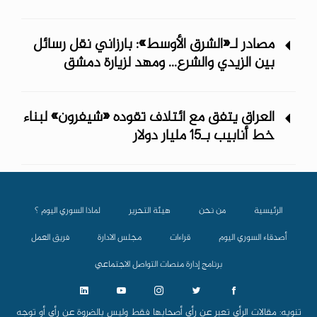
مصادر لـ«الشرق الأوسط»: بارزاني نقل رسائل
بين الزيدي والشرع... ومهد لزيارة دمشق
العراق يتفق مع ائتلاف تقوده «شيفرون» لبناء
خط أنابيب بـ15 مليار دولار
الرئيسية
من نحن
هيئة التحرير
لماذا السوري اليوم ؟
أصدقاء السوري اليوم
قراءات
مجلس الادارة
فريق العمل
برنامج إدارة منصات التواصل الاجتماعي
تنويه: مقالات الرأي تعبر عن رأي أصحابها فقط وليس بالضروة عن رأي أو توجه