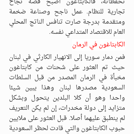
تحفظاته، فالكابتاغون أصبح قصة نجاح
تجارية للنظام. عمل ناجح وصناعة ضخمة
ومتقدمة بدرجة صارت تنافس الناتج المحلي
العام للاقتصاد المتداعي نفسه.
الكابتاغون في الرمان
فمن دمار سوريا إلى الانهيار الكارثي في لبنان
حيث تم العثور على شحنات من كابتاغون
مخبأة في الرمان المصدر من قبل السلطات
السعودية مصدرها لبنان وهذا يبين شيئا
واحدا وهو أن كلا البلدين يتحول وبشكل
متزايد إلى دولة مخدرات، إن لم يكن التعريف
لم ينطبق عليهما أصلا. قبل العثور على ملايين
حبوب الكابتاغون والتي قادت لحظر السعودية