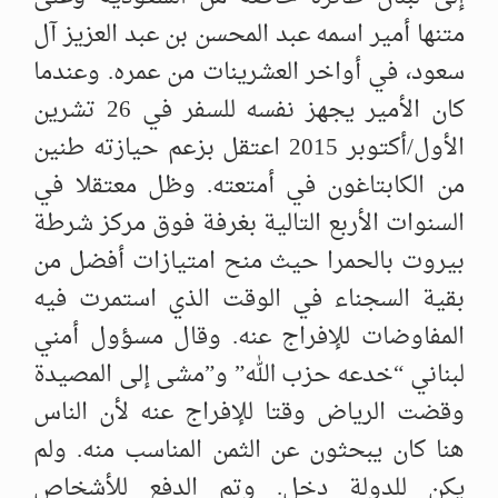
متنها أمير اسمه عبد المحسن بن عبد العزيز آل
سعود، في أواخر العشرينات من عمره. وعندما
كان الأمير يجهز نفسه للسفر في 26 تشرين
الأول/أكتوبر 2015 اعتقل بزعم حيازته طنين
من الكابتاغون في أمتعته. وظل معتقلا في
السنوات الأربع التالية بغرفة فوق مركز شرطة
بيروت بالحمرا حيث منح امتيازات أفضل من
بقية السجناء في الوقت الذي استمرت فيه
المفاوضات للإفراج عنه. وقال مسؤول أمني
لبناني “خدعه حزب الله” و”مشى إلى المصيدة
وقضت الرياض وقتا للإفراج عنه لأن الناس
هنا كان يبحثون عن الثمن المناسب منه. ولم
يكن للدولة دخل. وتم الدفع للأشخاص