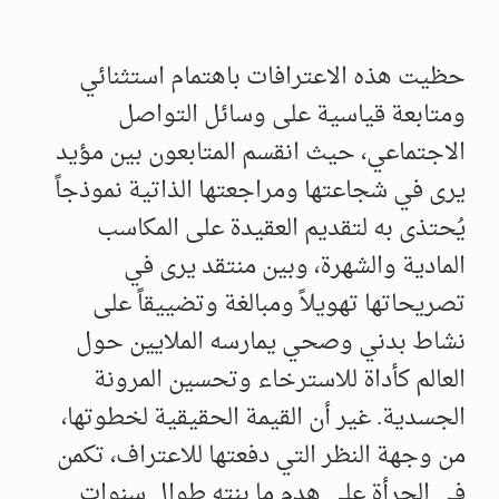
​حظيت هذه الاعترافات باهتمام استثنائي
ومتابعة قياسية على وسائل التواصل
الاجتماعي، حيث انقسم المتابعون بين مؤيد
يرى في شجاعتها ومراجعتها الذاتية نموذجاً
يُحتذى به لتقديم العقيدة على المكاسب
المادية والشهرة، وبين منتقد يرى في
تصريحاتها تهويلاً ومبالغة وتضييقاً على
نشاط بدني وصحي يمارسه الملايين حول
العالم كأداة للاسترخاء وتحسين المرونة
الجسدية. غير أن القيمة الحقيقية لخطوتها،
من وجهة النظر التي دفعتها للاعتراف، تكمن
في الجرأة على هدم ما بنته طوال سنوات