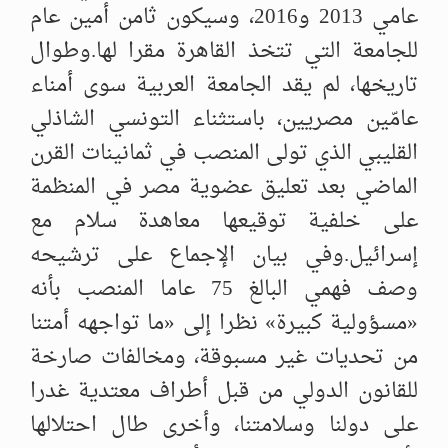
عامي 2013 و2016، وسيكون ثامن أمين عام
للجامعة التي تتخذ القاهرة مقرا لها.وطوال
تاريخها، لم يقد الجامعة العربية سوى أمناء
عامّين مصريين، باستثناء التونسي الشاذلي
القليبي الذي تولى المنصب في ثمانينات القرن
الماضي بعد تعليق عضوية مصر في المنظمة
على خلفية توقيعها معاهدة سلام مع
إسرائيل.وفي بيان الإجماع على ترشيحه
وصف فهمي البالغ 75 عاما المنصب بأنه
«مسؤولية كبيرة» نظرا إلى «ما تواجهه أمتنا
من تحديات غير مسبوقة، ومخالفات صارخة
للقانون الدولي من قبل أطراف معتدية غدرا
على دولنا وسلامتنا، وأخرى طال احتلالها