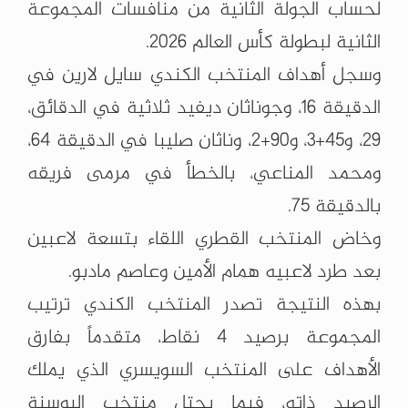
لحساب الجولة الثانية من منافسات ‏المجموعة
الثانية لبطولة كأس العالم 2026.‏
وسجل أهداف المنتخب الكندي سايل لارين في
الدقيقة 16، وجوناثان ديفيد ثلاثية في ‏الدقائق،
29، و45+3، و90+2، وناثان صليبا في الدقيقة 64،
ومحمد المناعي، بالخطأ ‏في مرمى فريقه
بالدقيقة 75.‏
وخاض المنتخب القطري اللقاء بتسعة لاعبين
بعد طرد لاعبيه همام الأمين وعاصم ‏مادبو.‏
بهذه النتيجة تصدر المنتخب الكندي ترتيب
المجموعة برصيد 4 نقاط، متقدماً بفارق
‏الأهداف على المنتخب السويسري الذي يملك
الرصيد ذاته، فيما يحتل منتخب البوسنة