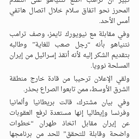
كبير أن ترامب أطلع نتنياهو على التقدم
المحرز نحو اتفاق سلام خلال اتصال هاتفي
أمس الأحد.
وفي مقابلة مع نيويورك تايمز، وصف ترامب
نتنياهو بأنه “رجل صعب للغاية” وطالبه
بتقديم الشكر إليه لأنه أنقذ إسرائيل من إيران
المسلحة نوويا.
ولقي الإعلان ترحيبا من قادة خارج منطقة
الشرق الأوسط، ممن تابعوا الصراع بحذر.
وفي بيان مشترك، قالت بريطانيا وألمانيا
وفرنسا وإيطاليا إنها مستعدة لرفع العقوبات
عن إيران مقابل اتخاذ طهران “خطوات
واضحة وقابلة للتحقق” للحد من برنامجها