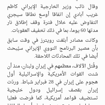
وقال نائب وزير الخارجية الإيراني كاظم
غريب آبادي إن اتفاقا أوسع نطاقا سيجري
التفاوض عليه خلال فترة وقف إطلاق نار
مدتها 60 يوما، بما في ذلك تخفيف العقوبات.
وكانت مصادر أبلغت رويترز في وقت سابق
بأن مصير البرنامج النووي الإيراني سيُبحث
أيضا في تلك المحادثات اللاحقة.
وقُتل الآلاف، معظمهم في إيران ولبنان، منذ أن
شنت القوات الأمريكية والإسرائيلية أول
هجوم على إيران في 28 فبراير شباط. وردّت
إيران بقصف إسرائيل ودول خليجية
تستضيف قواعد أمريكية، كما فرضت فعليا