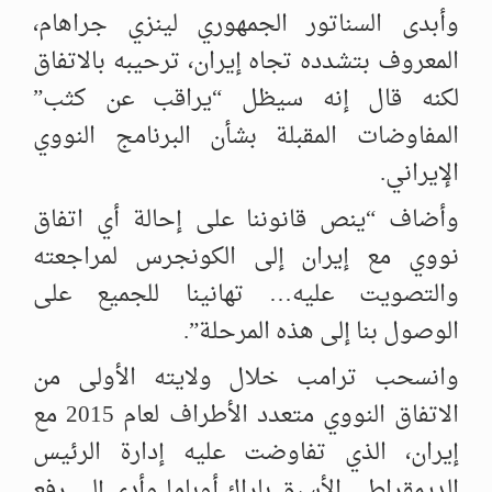
وأبدى السناتور الجمهوري لينزي جراهام،
المعروف بتشدده تجاه إيران، ترحيبه بالاتفاق
لكنه قال إنه سيظل “يراقب عن كثب”
المفاوضات المقبلة بشأن البرنامج النووي
الإيراني.
وأضاف “ينص قانوننا على إحالة أي اتفاق
نووي مع إيران إلى الكونجرس لمراجعته
والتصويت عليه… تهانينا للجميع على
الوصول بنا إلى هذه المرحلة”.
وانسحب ترامب خلال ولايته الأولى من
الاتفاق النووي متعدد الأطراف لعام 2015 مع
إيران، الذي تفاوضت عليه إدارة الرئيس
الديمقراطي الأسبق باراك أوباما وأدى إلى رفع