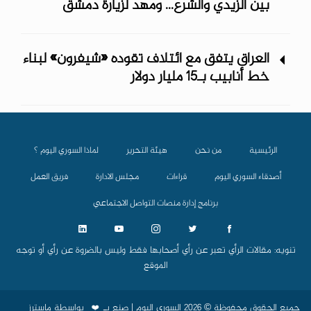
بين الزيدي والشرع... ومهد لزيارة دمشق
العراق يتفق مع ائتلاف تقوده «شيفرون» لبناء
خط أنابيب بـ15 مليار دولار
الرئيسية
من نحن
هيئة التحرير
لماذا السوري اليوم ؟
أصدقاء السوري اليوم
قراءات
مجلس الادارة
فريق العمل
برنامج إدارة منصات التواصل الاجتماعي
تنويه: مقالات الرأي تعبر عن رأي أصحابها فقط وليس بالضروة عن رأي أو توجه
الموقع
جميع الحقوق محفوظة © 2026 السوري اليوم | صنع بـ
بواسطة
ماسترز
❤️