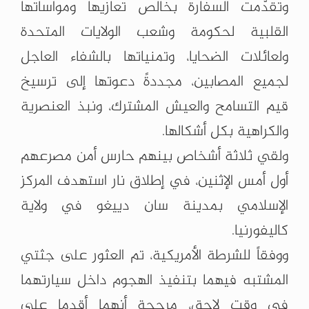
وتقدّمت السفارة بخالص تعازيها ومواساتها
القلبية لحكومة وشعب الولايات المتحدة
ولعائلات الضحايا، وتمنياتها بالشفاء العاجل
لجميع المصابين، مجددةً دعوتها إلى ترسيخ
قيم التسامح والعيش المشترك، ونبذ العنصرية
والكراهية بكل أشكالها.
ولقي ثلاثة أشخاص بينهم حارس أمن مصرعهم
أول أمس الإثنين، في إطلاق نار استهدف المركز
الإسلامي ‏بمدينة سان دييغو في ولاية
كاليفورنيا.
ووفقاً للشرطة الأمريكية، تم العثور على جثتي
المشتبه فيهما بتنفيذ الهجوم داخل سيارتهما
في وقت لاحق، مرجحة أنهما أقدما على