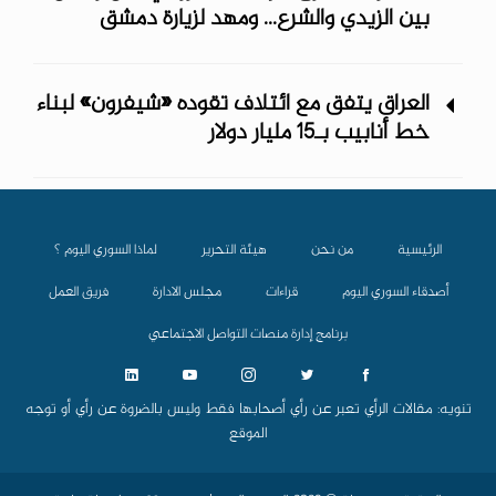
بين الزيدي والشرع... ومهد لزيارة دمشق
العراق يتفق مع ائتلاف تقوده «شيفرون» لبناء
خط أنابيب بـ15 مليار دولار
الرئيسية
من نحن
هيئة التحرير
لماذا السوري اليوم ؟
أصدقاء السوري اليوم
قراءات
مجلس الادارة
فريق العمل
برنامج إدارة منصات التواصل الاجتماعي
تنويه: مقالات الرأي تعبر عن رأي أصحابها فقط وليس بالضروة عن رأي أو توجه
الموقع