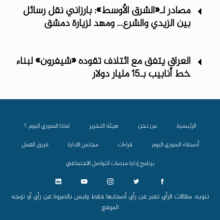
مصادر لـ«الشرق الأوسط»: بارزاني نقل رسائل
بين الزيدي والشرع... ومهد لزيارة دمشق
العراق يتفق مع ائتلاف تقوده «شيفرون» لبناء
خط أنابيب بـ15 مليار دولار
الرئيسية
من نحن
هيئة التحرير
لماذا السوري اليوم ؟
أصدقاء السوري اليوم
قراءات
مجلس الادارة
فريق العمل
برنامج إدارة منصات التواصل الاجتماعي
تنويه: مقالات الرأي تعبر عن رأي أصحابها فقط وليس بالضروة عن رأي أو توجه
الموقع