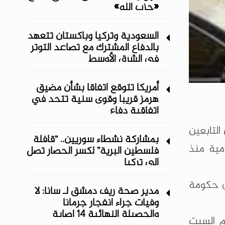
«حزب الله»
السعودية وتركيا وباكستان تتعهد
بالدفاع المشترك مع تصاعد التوتر
في الشرق الأوسط
أمريكا تتوقع اتفاقا بشأن مضيق
هرمز قريبا وقوى سنية تتحد في
اتفاقية دفاع
التابعين
بمشاركة نشطاء سوريين.. “قافلة
مية منذ
فلسطين البرية” لكسر الحصار تصل
إلى تركيا
ى حكومة
مدير صحة ريف دمشق لـ سانا: لا
وفيات جراء انفجار جرمانا
والحصيلة النهائية 14 إصابة
م السبت