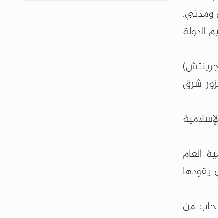
 ومدني.
 الدولة
جرينتش)
ور شرق
إسلامية
ية العام
 يقودها
سحاب من