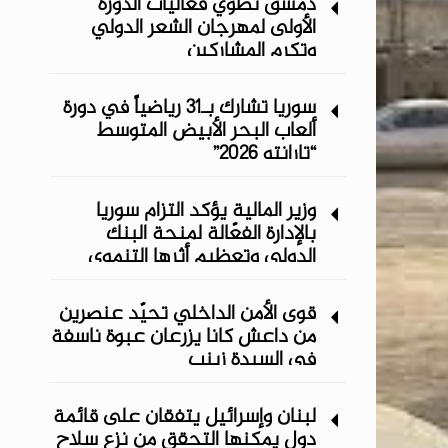
دمشق تطوي فعاليات الدورة
الأولى لمهرجان الشعر الدولي
وتكرم المشاركين
سوريا تشارك بـ31 رياضياً في دورة
ألعاب البحر الأبيض المتوسط
“تارانتو 2026”
وزير المالية يؤكد التزام سوريا
بالإدارة الفعّالة لمنحة البنك
الدولي وتعظيم أثرها التنموي
قوى الأمن الداخلي تحيّد عنصرين
من داعش كانا يزرعان عبوة ناسفة
في السيدة زينب
لبنان وإسرائيل يتفقان على قائمة
دول يمكنها التحقق من نزع سلاح