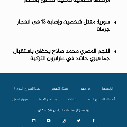
مراحلها الختامية تمهيداً للنطق بالحكم
سوريا: مقتل شخصين وإصابة 13 في انفجار
جرمانا
النجم المصري محمد صلاح يحظى باستقبال
جماهيري حاشد في طرابزون التركية
الرئيسية
من نحن
هيئة التحرير
لماذا السوري اليوم ؟
أصدقاء السوري اليوم
قراءات
مجلس الادارة
فريق العمل
برنامج إدارة منصات التواصل الاجتماعي