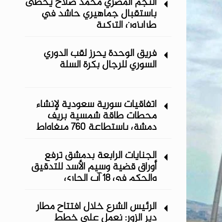
النجم المصري محمد صلاح يحظى
باستقبال جماهيري حاشد في
طرابزون التركية
فريق الوحدة يحرز لقب الدوري
السوري للرجال بكرة السلة
اتفاقيات سورية سعودية لإنشاء
محطات طاقة شمسية ‏بريف
دمشق باستطاعة 760 ميغاواط
الجنايات الرابعة بدمشق ترفع
أوراق قضية وسيم الأسد للتدقيق
والحكم في 18 آب الجاري
الرئيس الشرع خلال افتتاح مطار
دير الزور: نعمل على خطط