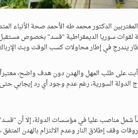
لمغتربين الدكتور محمد طه الأحمد صحة الأنباء المتد
رية لقوات سوريا الديمقراطية "قسد" بخصوص مستقبل
إطار يندرج في إطار محاولات كسب الوقت وبث الإرباك.
أبت على طلب المهل والهدن دون هدف واضح، معتبراً 
 الدولة السورية، رغم عدم وجود أي رد إيجابي حتى 
اً شمل مناصب عليا في مؤسسات الدولة، إلا أن "قسد" 
ات وقف إطلاق النار وعدم الالتزام بالهدن المتفق عل