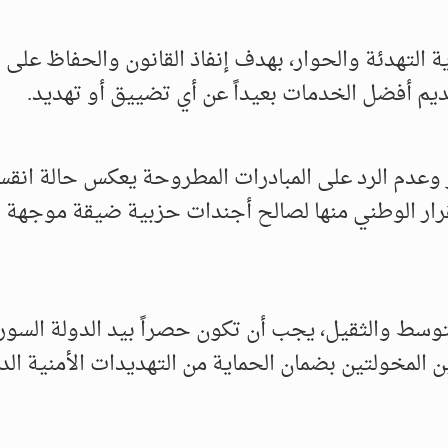
ة التهدئة والحوار، بهدف إنفاذ القانون والحفاظ على
 أفضل الخدمات بعيداً عن أي تضييق أو تهديد.
ار وعدم الرد على المبادرات المطروحة يعكس حالة انقس
ار الوطني منها لصالح أجندات حزبية ضيقة موجهة 
وسط والثقيل، يجب أن تكون حصراً بيد الدولة السور
ين المخولتين بضمان الحماية من التهديدات الأمنية الد