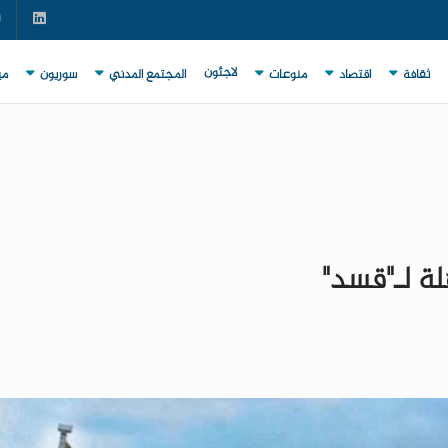
لاجئون
ثقافة
اقتصاد
منوعات
المجتمع المدني
سوريون
مي
لة لـ"قسد"