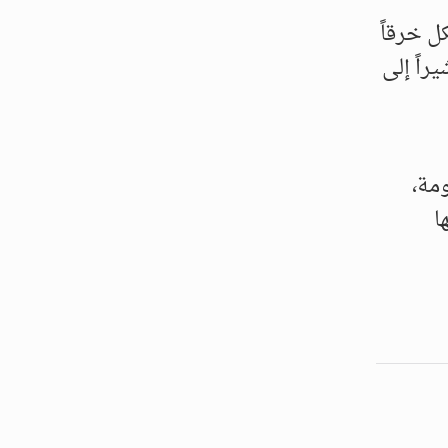
ل خرقاً
راً إلى
مة،
ا