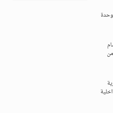
 وحدة
ام
من
ية
اخلية