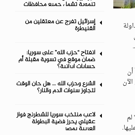
تنموية تشمل جميع محافظات
المنطقة الشرقية
إسرائيل تفرج عن معتقلين من
اولة
القنيطرة
انفتاح “حزب الله” على سوريا:
ضمان موقع في تسوية مقبلة أم
حسابات إيرانية؟
أن
الآن
الشرع وحزب الله ... هل حان الوقت
لتجاوز سنوات الدم والنار؟
لاعب منتخب سوريا للشطرنج فواز
لم
عقيلي يحرز فضية البطولة
يها.
العربية بمصر