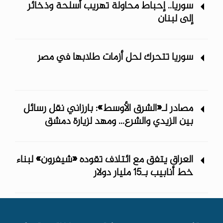
سوريا.. إحباط محاولة تهريب أسلحة وذخائر
إلى لبنان
سوريا تتحرك لحل أزمات طلابها في مصر
مصادر لـ«الشرق الأوسط»: بارزاني نقل رسائل
بين الزيدي والشرع... ومهد لزيارة دمشق
العراق يتفق مع ائتلاف تقوده «شيفرون» لبناء
خط أنابيب بـ15 مليار دولار