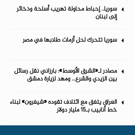
سوريا.. إحباط محاولة تهريب أسلحة وذخائر
إلى لبنان
سوريا تتحرك لحل أزمات طلابها في مصر
مصادر لـ«الشرق الأوسط»: بارزاني نقل رسائل
بين الزيدي والشرع... ومهد لزيارة دمشق
العراق يتفق مع ائتلاف تقوده «شيفرون» لبناء
خط أنابيب بـ15 مليار دولار